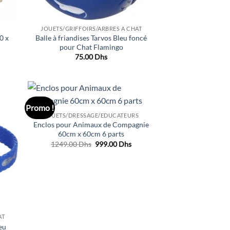
JOUETS/GRIFFOIRS/ARBRES A CHAT
0 x
Balle à friandises Tarvos Bleu foncé
pour Chat Flamingo
75.00
Dhs
Promo !
uter
Ajouter
JOUETS/DRESSAGE/EDUCATEURS
liste
à la liste
Enclos pour Animaux de Compagnie
e
de
aits
souhaits
60cm x 60cm 6 parts
Le
Le
1249.00
Dhs
999.00
Dhs
prix
prix
initial
actuel
était :
est :
1249.00 Dhs.
999.00 Dhs.
AT
eu