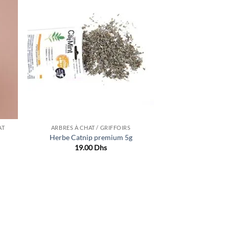
uter
Ajouter
liste
à la liste
e
de
aits
souhaits
AT
ARBRES À CHAT / GRIFFOIRS
Herbe Catnip premium 5g
19.00
Dhs