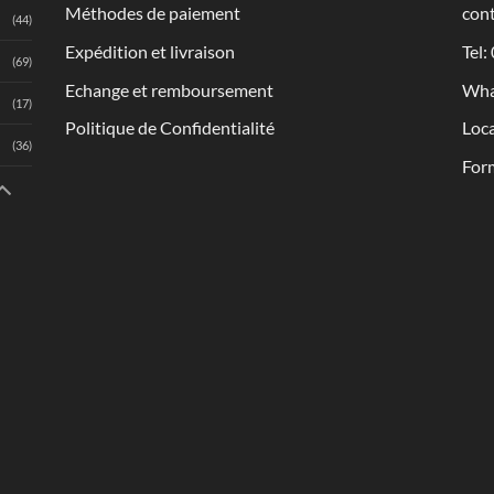
Méthodes de paiement
con
(44)
Expédition et livraison
Tel:
(69)
Echange et remboursement
Wha
(17)
Politique de Confidentialité
Loca
(36)
Form