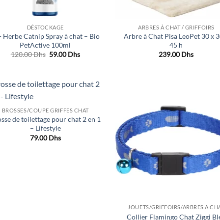
DÉSTOCKAGE
ARBRES À CHAT / GRIFFOIRS
- Herbe Catnip Spray à chat – Bio
Arbre à Chat Pisa LeoPet 30 x 3
PetActive 100ml
45 h
Le
Le
120.00
Dhs
59.00
Dhs
239.00
Dhs
prix
prix
initial
actuel
était :
est :
120.00 Dhs.
59.00 Dhs.
Ajouter
Ajo
BROSSES/COUPE GRIFFES CHAT
à la liste
à la 
sse de toilettage pour chat 2 en 1
de
d
souhaits
souh
– Lifestyle
79.00
Dhs
JOUETS/GRIFFOIRS/ARBRES A CH
Collier Flamingo Chat Ziggi Bl