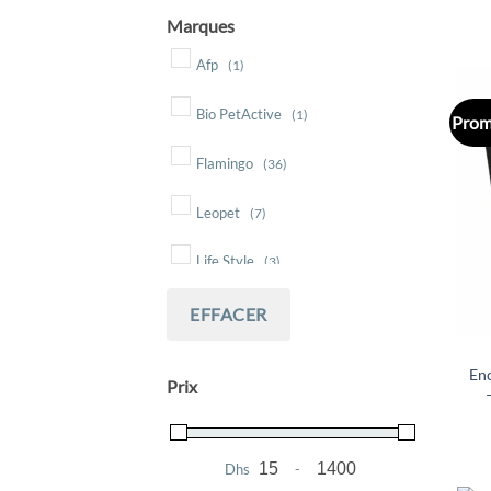
Marques
Afp
(1)
Bio PetActive
(1)
Prom
Flamingo
(36)
Leopet
(7)
Life Style
(3)
EFFACER
En
Prix
Dhs
-
Minimum Price
Maximum Price