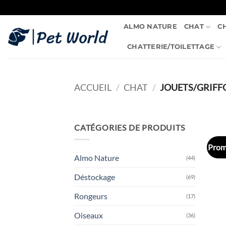
Passer
au
ALMO NATURE
CHAT
C
contenu
CHATTERIE/TOILETTAGE
ACCUEIL
/
CHAT
/
JOUETS/GRIFFO
CATÉGORIES DE PRODUITS
Prom
Almo Nature
(44)
Déstockage
(69)
Rongeurs
(17)
Oiseaux
(36)