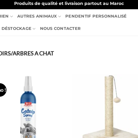
Produits de qualité et livraison partout au Maroc
HIEN
AUTRES ANIMAUX
PENDENTIF PERSONNALISÉ
DÉSTOCKAGE
NOUS CONTACTER
IRS/ARBRES A CHAT
o !
Ajouter
Ajo
à la liste
à la 
de
d
souhaits
souh