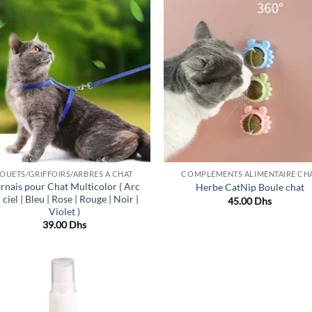
Ajouter
Ajo
à la liste
à la 
de
d
souhaits
souh
JOUETS/GRIFFOIRS/ARBRES A CHAT
COMPLÉMENTS ALIMENTAIRE CH
rnais pour Chat Multicolor ( Arc
Herbe CatNip Boule chat
 ciel | Bleu | Rose | Rouge | Noir |
45.00
Dhs
Violet )
39.00
Dhs
Ajouter
à la liste