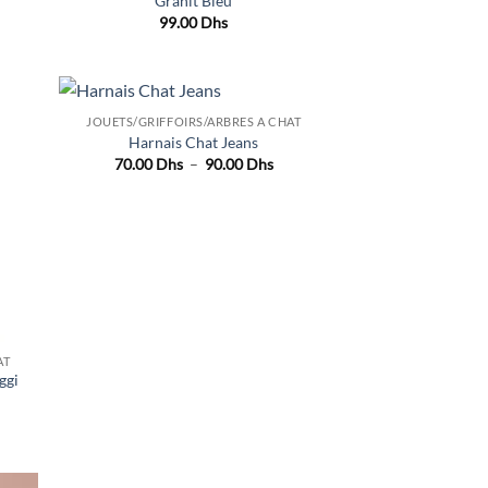
Granit Bleu
99.00
Dhs
JOUETS/GRIFFOIRS/ARBRES A CHAT
uter
Ajouter
Harnais Chat Jeans
liste
à la liste
Plage
70.00
Dhs
–
90.00
Dhs
e
de
de
aits
souhaits
prix :
70.00 Dhs
à
90.00 Dhs
AT
ggi