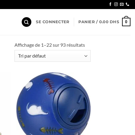
0
SE CONNECTER
PANIER /
0.00
DHS
Affichage de 1–22 sur 93 résultats
uter
Ajouter
liste
à la liste
e
de
aits
souhaits