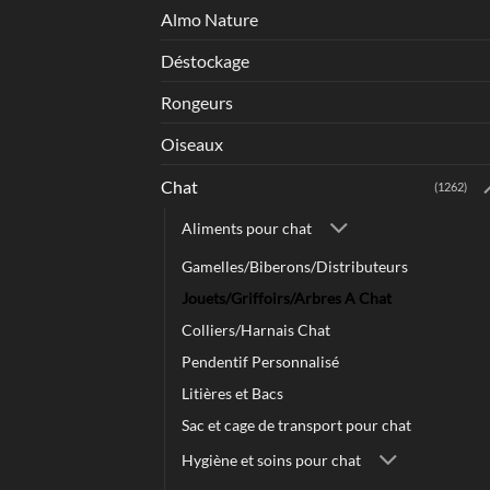
Almo Nature
Déstockage
Rongeurs
Oiseaux
Chat
(1262)
Aliments pour chat
Gamelles/Biberons/Distributeurs
Jouets/Griffoirs/Arbres A Chat
Colliers/Harnais Chat
Pendentif Personnalisé
Litières et Bacs
Sac et cage de transport pour chat
Hygiène et soins pour chat