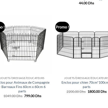
44.00
Dhs
o !
Promo !
Ajouter
Ajo
à la liste
à la 
de
d
souhaits
souh
JOUETS/DRESSAGE/EDUCATEURS
JOUETS/DRESSAGE/EDUCATEUR
clos pour Animaux de Compagnie
Enclos pour chien 70cm*100c
– Barreaux Fins 60cm x 60cm 6
parts
parts
Le
L
2200.00
Dhs
1800.00
Dhs
prix
p
Le
Le
1049.00
Dhs
799.00
Dhs
initial
a
prix
prix
était :
e
initial
actuel
2200.00 Dhs.
1
était :
est :