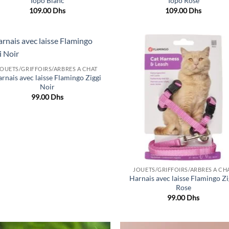
Topo Blanc
Topo Rose
109.00
Dhs
109.00
Dhs
Ajouter
Ajo
JOUETS/GRIFFOIRS/ARBRES A CHAT
à la liste
à la 
rnais avec laisse Flamingo Ziggi
de
d
souhaits
souh
Noir
99.00
Dhs
JOUETS/GRIFFOIRS/ARBRES A CH
Harnais avec laisse Flamingo Zi
Rose
99.00
Dhs