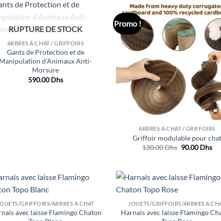
1049.00 Dhs.
799.00 Dhs.
Promo !
Ajouter
Ajo
RUPTURE DE STOCK
à la liste
à la 
de
d
ARBRES À CHAT / GRIFFOIRS
souhaits
souh
Gants de Protection et de
Manipulation d’Animaux Anti-
Morsure
590.00
Dhs
ARBRES À CHAT / GRIFFOIRS
Griffoir modulable pour cha
Le
Le
130.00
Dhs
90.00
Dhs
prix
pri
initial
act
était :
est
130.00 Dhs.
90
Ajouter
Ajo
JOUETS/GRIFFOIRS/ARBRES A CHAT
JOUETS/GRIFFOIRS/ARBRES A CH
à la liste
à la 
nais avec laisse Flamingo Chaton
Harnais avec laisse Flamingo Ch
de
d
souhaits
souh