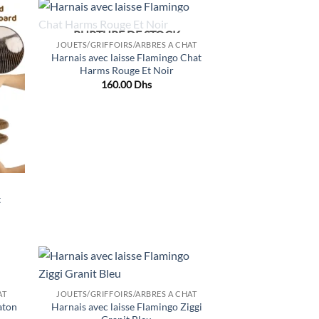
RUPTURE DE STOCK
uter
Ajouter
JOUETS/GRIFFOIRS/ARBRES A CHAT
liste
à la liste
Harnais avec laisse Flamingo Chat
e
de
aits
souhaits
Harms Rouge Et Noir
160.00
Dhs
t
x
uel
 :
.00 Dhs.
uter
Ajouter
AT
JOUETS/GRIFFOIRS/ARBRES A CHAT
liste
à la liste
aton
Harnais avec laisse Flamingo Ziggi
e
de
aits
souhaits