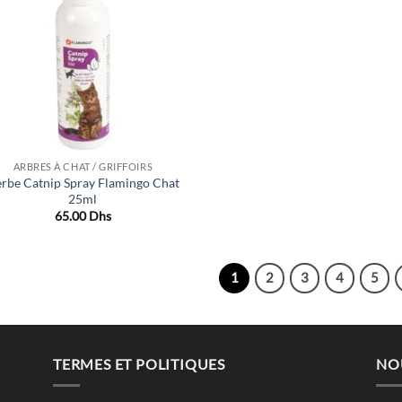
de
souhaits
ARBRES À CHAT / GRIFFOIRS
rbe Catnip Spray Flamingo Chat
25ml
65.00
Dhs
1
2
3
4
5
TERMES ET POLITIQUES
NO