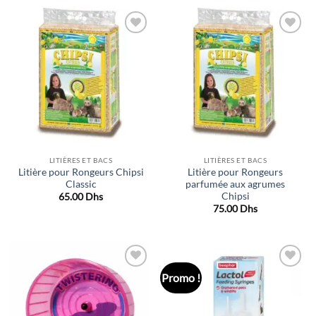
Ajouter
Ajouter
à la liste
à la liste
de
de
souhaits
souhaits
LITIÈRES ET BACS
LITIÈRES ET BACS
Litière pour Rongeurs Chipsi
Litière pour Rongeurs
Classic
parfumée aux agrumes
Chipsi
65.00
Dhs
75.00
Dhs
Promo !
Ajouter
Ajouter
à la liste
à la liste
de
de
souhaits
souhaits