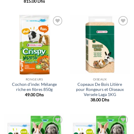
815.00
Dhs
Ajouter
Ajouter
à la liste
à la liste
de
de
souhaits
souhaits
RONGEURS
OISEAUX
Cochon d’inde: Mélange
Copeaux De Bois Litière
riche en fibres 850g
pour Rongeurs et Oiseaux
Versele Laga 1KG
49.00
Dhs
38.00
Dhs
Ajouter
Ajouter
à la liste
à la liste