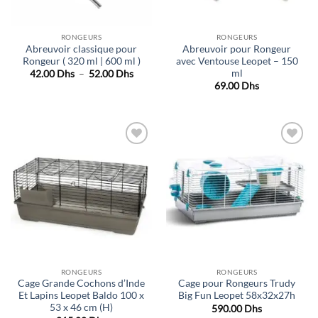
RONGEURS
RONGEURS
Abreuvoir classique pour
Abreuvoir pour Rongeur
Rongeur ( 320 ml | 600 ml )
avec Ventouse Leopet – 150
ml
Plage
42.00
Dhs
–
52.00
Dhs
de
69.00
Dhs
prix :
42.00 Dhs
à
52.00 Dhs
Ajouter
Ajouter
à la liste
à la liste
de
de
souhaits
souhaits
RONGEURS
RONGEURS
Cage Grande Cochons d’Inde
Cage pour Rongeurs Trudy
Et Lapins Leopet Baldo 100 x
Big Fun Leopet 58x32x27h
53 x 46 cm (H)
590.00
Dhs