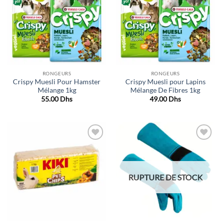
de
de
souhaits
souhaits
RONGEURS
RONGEURS
Crispy Muesli Pour Hamster
Crispy Muesli pour Lapins
Mélange 1kg
Mélange De Fibres 1kg
55.00
Dhs
49.00
Dhs
Ajouter
Ajouter
à la liste
à la liste
de
de
souhaits
souhaits
RUPTURE DE STOCK