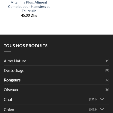
Vitamina Plus: Aliment
Complet pour Hamsters et
Écureuils
45.00
Dhs
TOUS NOS PRODUITS
Almo Nature
(44)
Déstockage
(69)
Rongeurs
(17)
Oiseaux
(36)
Chat
(1271)
Chien
(1082)