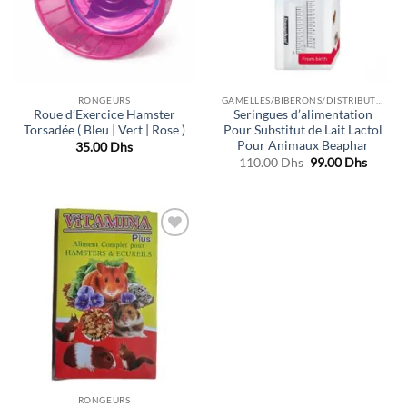
RONGEURS
GAMELLES/BIBERONS/DISTRIBUTEURS
Roue d’Exercice Hamster
Seringues d’alimentation
Torsadée ( Bleu | Vert | Rose )
Pour Substitut de Lait Lactol
Pour Animaux Beaphar
35.00
Dhs
Le
Le
110.00
Dhs
99.00
Dhs
prix
prix
initial
actuel
était :
est :
110.00 Dhs.
99.00 
Ajouter
à la liste
de
souhaits
RONGEURS