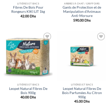
LITIÈRES ET BACS
ARBRES À CHAT / GRIFFOIRS
Fibres De Bois Pour
Gants de Protection et de
Rongeurs KIKI LIT 1kg
Manipulation d’Animaux
Anti-Morsure
42.00
Dhs
590.00
Dhs
Ajouter
Ajouter
à la liste
à la liste
de
de
souhaits
souhaits
LITIÈRES ET BACS
LITIÈRES ET BACS
Leopet Natural Fibres De
Leopet Natural Fibres De
Bois 900g
Bois Parfumées Au Citron
900g
40.00
Dhs
45.00
Dhs