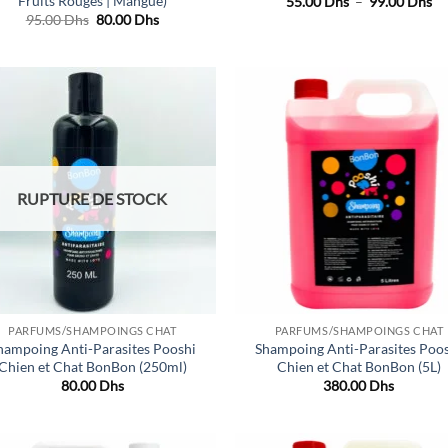
Fruits Rouges | Mangue)
Pl
55.00
Dhs
–
99.00
Dhs
de
Le
Le
95.00
Dhs
80.00
Dhs
pri
prix
prix
55
initial
actuel
à
était :
est :
99
95.00 Dhs.
80.00 Dhs.
Ajouter
Ajo
à la liste
à la 
de
d
souhaits
souh
RUPTURE DE STOCK
PARFUMS/SHAMPOINGS CHAT
PARFUMS/SHAMPOINGS CHAT
hampoing Anti-Parasites Pooshi
Shampoing Anti-Parasites Poo
Chien et Chat BonBon (250ml)
Chien et Chat BonBon (5L)
80.00
Dhs
380.00
Dhs