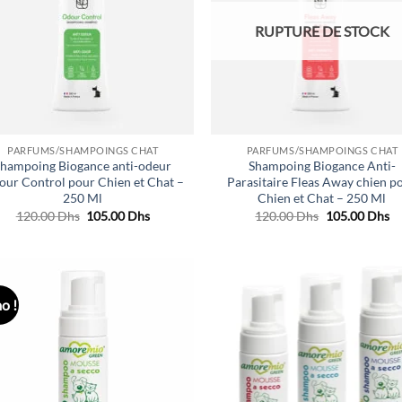
souhaits
souh
RUPTURE DE STOCK
PARFUMS/SHAMPOINGS CHAT
PARFUMS/SHAMPOINGS CHAT
Shampoing Biogance anti-odeur
Shampoing Biogance Anti-
ur Control pour Chien et Chat –
Parasitaire Fleas Away chien p
250 Ml
Chien et Chat – 250 Ml
Le
Le
Le
Le
120.00
Dhs
105.00
Dhs
120.00
Dhs
105.00
Dhs
prix
prix
prix
pr
initial
actuel
initial
ac
était :
est :
était :
est
120.00 Dhs.
105.00 Dhs.
120.00 Dhs.
10
o !
Ajouter
Ajo
à la liste
à la 
de
d
souhaits
souh