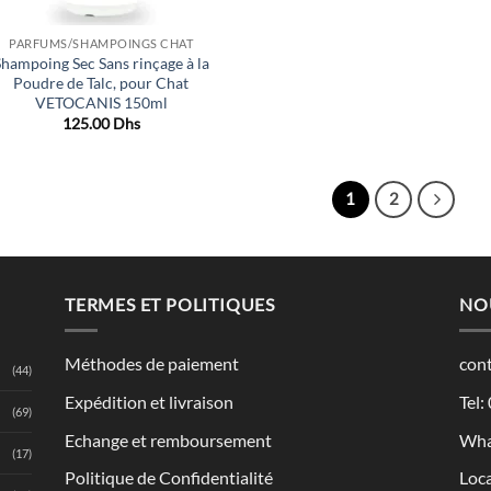
PARFUMS/SHAMPOINGS CHAT
Shampoing Sec Sans rinçage à la
Poudre de Talc, pour Chat
VETOCANIS 150ml
125.00
Dhs
1
2
TERMES ET POLITIQUES
NO
Méthodes de paiement
con
(44)
Expédition et livraison
Tel:
(69)
Echange et remboursement
Wha
(17)
Politique de Confidentialité
Loca