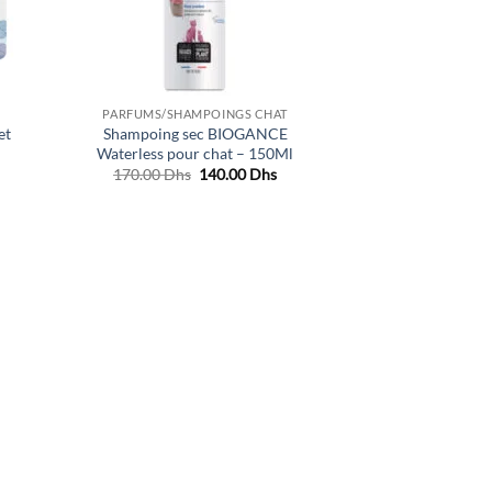
PARFUMS/SHAMPOINGS CHAT
et
Shampoing sec BIOGANCE
|
Waterless pour chat – 150Ml
Le
Le
170.00
Dhs
140.00
Dhs
prix
prix
initial
actuel
était :
est :
170.00 Dhs.
140.00 Dhs.