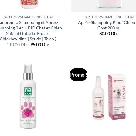
PARFUMS/SHAMPOINGS CHAT
PARFUMS/SHAMPOINGS CHAT
moremio Shampoing et Après-
Après-Shampoing Plouf Chien 
ampoing 2 en 1 BIO Chat et Chien
Chat 200 ml
250 ml (Tutte Le Razze |
80.00
Dhs
Chlorhexidine | Scudo | Talco )
Le
Le
110.00
Dhs
95.00
Dhs
prix
prix
initial
actuel
était :
est :
110.00 Dhs.
95.00 Dhs.
Promo !
Ajouter
Ajo
à la liste
à la 
de
d
souhaits
souh