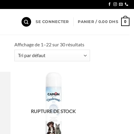
0
SE CONNECTER
PANIER /
0.00
DHS
Affichage de 1–22 sur 30 résultats
uter
Ajouter
liste
à la liste
e
de
aits
souhaits
RUPTURE DE STOCK