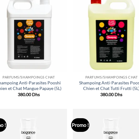
Ajouter
Ajo
à la liste
à la 
de
d
souhaits
souh
PARFUMS/SHAMPOINGS CHAT
PARFUMS/SHAMPOINGS CHAT
hampoing Anti-Parasites Pooshi
Shampoing Anti-Parasites Poo
ien et Chat Mangue Papaye (5L)
Chien et Chat Tutti Frutti (5L
380.00
Dhs
380.00
Dhs
o !
Promo !
Ajouter
Ajo
à la liste
à la 
de
d