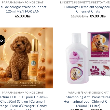
PARFUMS/SHAMPOINGS CHAT
Eau de cologne fraise pour chat
Flamingo Démêlant Spray po
125ml MEN FOR SAN
Chiens et Chats
Le
Le
65.00
Dhs
119.00
Dhs
89.00
Dhs
prix
pri
initial
act
était :
est
119.00 Dhs.
89
o !
Ajouter
Ajo
à la liste
à la 
de
d
souhaits
souh
PARFUMS/SHAMPOINGS CHAT
PARFUMS/SHAMPOINGS CHAT
arfum GOT PETS pour Chiens &
Shampoing Anti-Parasitaires
Chat 50ml (Citron | Caramel |
Hermanimal pour Chien et Ch
ange | Fleur d’Oranger | Candy |
(200ml | 1 Litre)