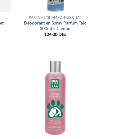
PARFUMS/SHAMPOINGS CHAT
et
Déodorant en Spray Parfum Talc
300ml – Camon
124.00
Dhs
uter
Ajouter
liste
à la liste
e
de
aits
souhaits