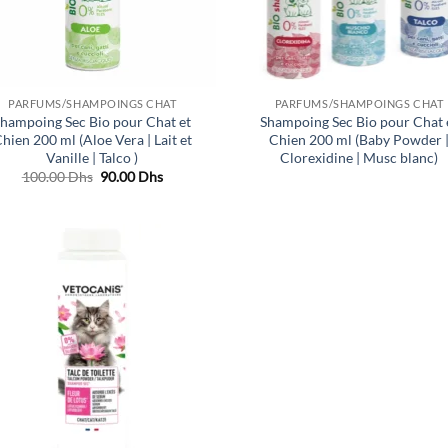
PARFUMS/SHAMPOINGS CHAT
PARFUMS/SHAMPOINGS CHAT
hampoing Sec Bio pour Chat et
Shampoing Sec Bio pour Chat 
hien 200 ml (Aloe Vera | Lait et
Chien 200 ml (Baby Powder 
Vanille | Talco )
Clorexidine | Musc blanc)
Le
Le
100.00
Dhs
90.00
Dhs
prix
prix
initial
actuel
était :
est :
100.00 Dhs.
90.00 Dhs.
Ajouter
à la liste
de
souhaits