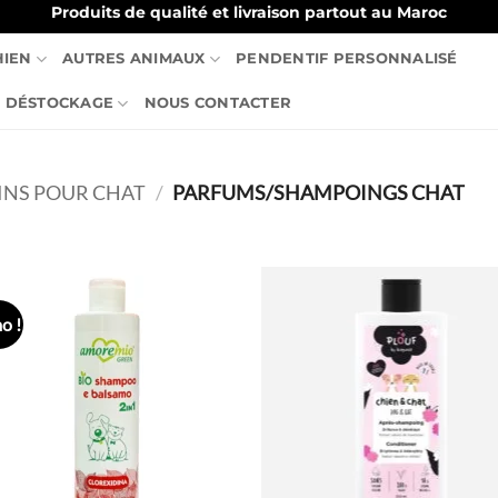
Produits de qualité et livraison partout au Maroc
HIEN
AUTRES ANIMAUX
PENDENTIF PERSONNALISÉ
DÉSTOCKAGE
NOUS CONTACTER
OINS POUR CHAT
/
PARFUMS/SHAMPOINGS CHAT
o !
Ajouter
Ajo
à la liste
à la 
de
d
souhaits
souh