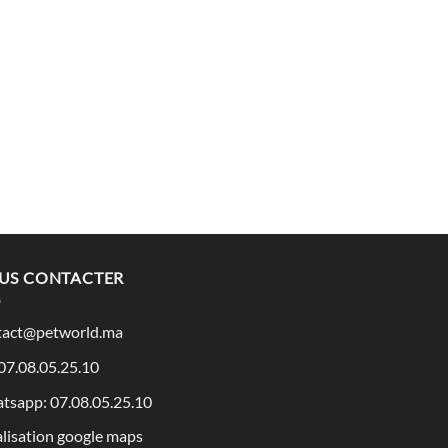
US CONTACTER
tact@petworld.ma
 07.08.05.25.10
tsapp: 07.08.05.25.10
lisation google maps