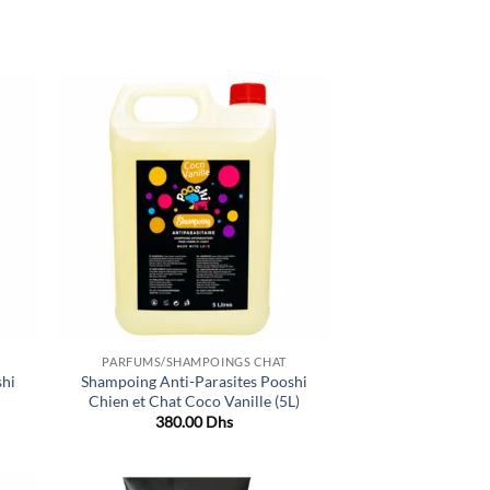
age
initial
actuel
était :
est :
x :
80.00 Dhs.
60.00 Dhs.
.00 Dhs
.00 Dhs
uter
Ajouter
liste
à la liste
e
de
aits
souhaits
PARFUMS/SHAMPOINGS CHAT
shi
Shampoing Anti-Parasites Pooshi
Chien et Chat Coco Vanille (5L)
380.00
Dhs