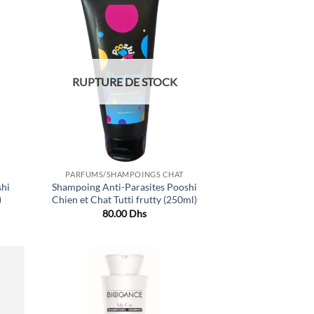
uter
Ajouter
liste
à la liste
e
de
aits
souhaits
RUPTURE DE STOCK
PARFUMS/SHAMPOINGS CHAT
shi
Shampoing Anti-Parasites Pooshi
)
Chien et Chat Tutti frutty (250ml)
80.00
Dhs
uter
Ajouter
liste
à la liste
e
de