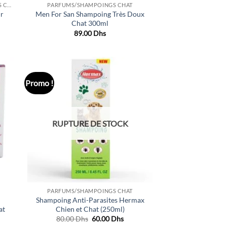
LINGETTES/SERVIETTES/NETTOYANTS CHAT
PARFUMS/SHAMPOINGS CHAT
ur
Men For San Shampoing Très Doux
Chat 300ml
89.00
Dhs
x
uel
 :
.00 Dhs.
Promo !
uter
Ajouter
liste
à la liste
e
de
aits
souhaits
RUPTURE DE STOCK
PARFUMS/SHAMPOINGS CHAT
Shampoing Anti-Parasites Hermax
at
Chien et Chat (250ml)
Le
Le
80.00
Dhs
60.00
Dhs
prix
prix