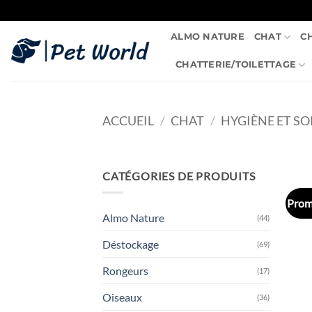
Passer
au
ALMO NATURE
CHAT
C
contenu
CHATTERIE/TOILETTAGE
ACCUEIL
/
CHAT
/
HYGIÈNE ET S
CATÉGORIES DE PRODUITS
Prom
Almo Nature
(44)
Déstockage
(69)
Rongeurs
(17)
Oiseaux
(36)