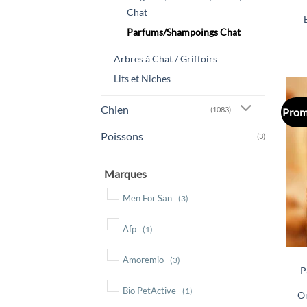
Chat
Parfums/Shampoings Chat
Arbres à Chat / Griffoirs
Lits et Niches
Chien
(1083)
Prom
Poissons
(3)
Marques
Men For San
(3)
Afp
(1)
Amoremio
(3)
P
Bio PetActive
(1)
Or