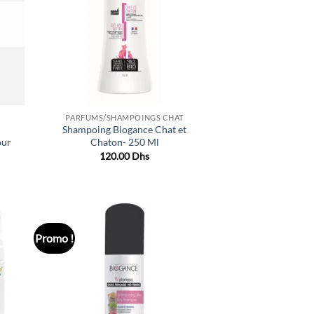
aits
souhaits
PARFUMS/SHAMPOINGS CHAT
Shampoing Biogance Chat et
our
Chaton- 250 Ml
120.00
Dhs
ix
tuel
 :
5.00 Dhs.
Promo !
uter
Ajouter
liste
à la liste
e
de
aits
souhaits