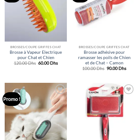
de
de
souhaits
souhaits
BROSSES/COUPE GRIFFES CHAT
BROSSES/COUPE GRIFFES CHAT
Brosse à Vapeur Electrique
Brosse adhésive pour
pour Chat et Chien
ramasser les poils de Chien
et de Chat – Camon
Le
Le
120.00
Dhs
60.00
Dhs
prix
prix
Le
Le
100.00
Dhs
90.00
Dhs
initial
actuel
prix
prix
était :
est :
initial
actuel
120.00 Dhs.
60.00 Dhs.
était :
est :
100.00 Dhs.
90.00 
Promo !
Ajouter
Ajouter
à la liste
à la liste
de
de
souhaits
souhaits