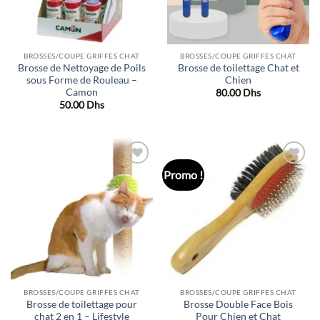
BROSSES/COUPE GRIFFES CHAT
BROSSES/COUPE GRIFFES CHAT
Brosse de Nettoyage de Poils
Brosse de toilettage Chat et
sous Forme de Rouleau –
Chien
Camon
80.00
Dhs
50.00
Dhs
Promo !
Ajouter
Ajouter
à la liste
à la liste
de
de
souhaits
souhaits
BROSSES/COUPE GRIFFES CHAT
BROSSES/COUPE GRIFFES CHAT
Brosse de toilettage pour
Brosse Double Face Bois
chat 2 en 1 – Lifestyle
Pour Chien et Chat