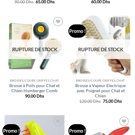
Le
Le
90.00
Dhs
65.00
Dhs
60.00
Dhs
prix
prix
initial
actuel
était :
est :
90.00 Dhs.
65.00 Dhs.
Promo !
Ajouter
Ajouter
à la liste
à la liste
de
de
souhaits
souhaits
RUPTURE DE STOCK
RUPTURE DE STOCK
BROSSES/COUPE GRIFFES CHAT
BROSSES/COUPE GRIFFES CHAT
Brosse à Poils pour Chat et
Brosse à Vapeur Electrique
Chien Humberger Comb
avec Poignet pour Chat et
Chien
90.00
Dhs
Le
Le
120.00
Dhs
75.00
Dhs
prix
prix
initial
actuel
était :
est :
120.00 Dhs.
75.00 
Promo !
Promo !
Ajouter
Ajouter
à la liste
à la liste