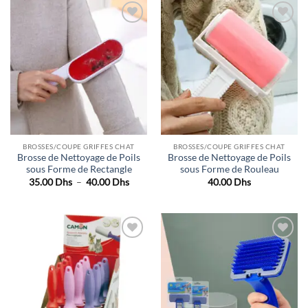
50.00 Dhs.
38.00 Dhs.
Ajouter
Ajouter
à la liste
à la liste
de
de
souhaits
souhaits
BROSSES/COUPE GRIFFES CHAT
BROSSES/COUPE GRIFFES CHAT
Brosse de Nettoyage de Poils
Brosse de Nettoyage de Poils
sous Forme de Rectangle
sous Forme de Rouleau
Plage
35.00
Dhs
–
40.00
Dhs
40.00
Dhs
de
prix :
35.00 Dhs
à
40.00 Dhs
Ajouter
Ajouter
à la liste
à la liste
de
de
souhaits
souhaits