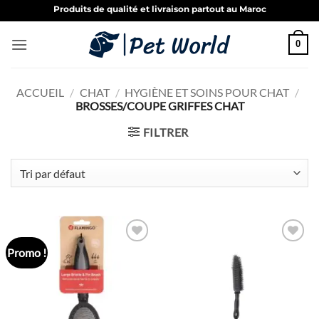
Passer
Produits de qualité et livraison partout au Maroc
au
contenu
0
ACCUEIL
/
CHAT
/
HYGIÈNE ET SOINS POUR CHAT
/
BROSSES/COUPE GRIFFES CHAT
FILTRER
Promo !
Ajouter
Ajouter
à la liste
à la liste
de
de
souhaits
souhaits