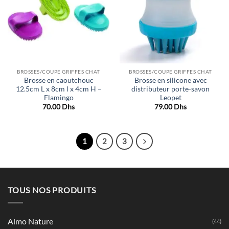
de
de
souhaits
souhaits
BROSSES/COUPE GRIFFES CHAT
BROSSES/COUPE GRIFFES CHAT
Brosse en caoutchouc
Brosse en silicone avec
12.5cm L x 8cm l x 4cm H –
distributeur porte-savon
Flamingo
Leopet
70.00
Dhs
79.00
Dhs
1
2
3
TOUS NOS PRODUITS
Almo Nature
(44)