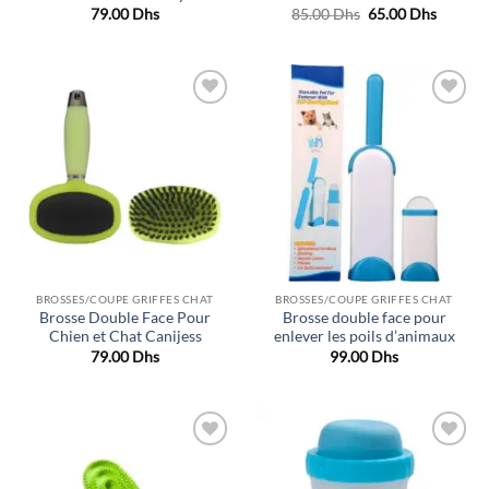
Le
Le
79.00
Dhs
85.00
Dhs
65.00
Dhs
prix
prix
initial
actuel
était :
est :
85.00 Dhs.
65.00 D
Ajouter
Ajouter
à la liste
à la liste
de
de
souhaits
souhaits
BROSSES/COUPE GRIFFES CHAT
BROSSES/COUPE GRIFFES CHAT
Brosse Double Face Pour
Brosse double face pour
Chien et Chat Canijess
enlever les poils d’animaux
79.00
Dhs
99.00
Dhs
Ajouter
Ajouter
à la liste
à la liste