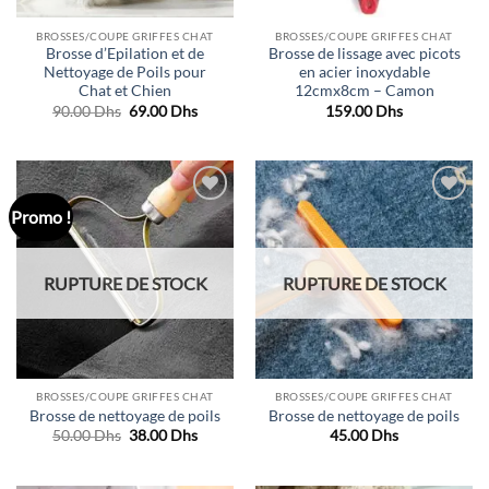
BROSSES/COUPE GRIFFES CHAT
BROSSES/COUPE GRIFFES CHAT
Brosse d’Epilation et de
Brosse de lissage avec picots
Nettoyage de Poils pour
en acier inoxydable
Chat et Chien
12cmx8cm – Camon
Le
Le
90.00
Dhs
69.00
Dhs
159.00
Dhs
prix
prix
initial
actuel
était :
est :
90.00 Dhs.
69.00 Dhs.
Promo !
Ajouter
Ajouter
à la liste
à la liste
de
de
souhaits
souhaits
RUPTURE DE STOCK
RUPTURE DE STOCK
BROSSES/COUPE GRIFFES CHAT
BROSSES/COUPE GRIFFES CHAT
Brosse de nettoyage de poils
Brosse de nettoyage de poils
Le
Le
50.00
Dhs
38.00
Dhs
45.00
Dhs
prix
prix
initial
actuel
était :
est :