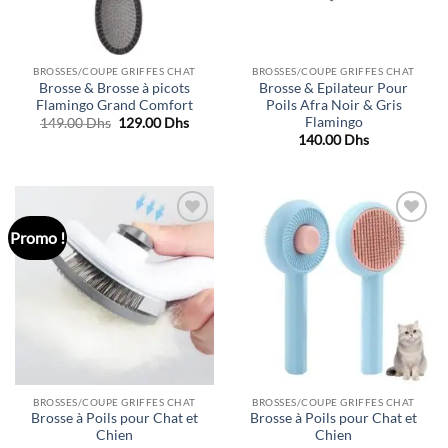
BROSSES/COUPE GRIFFES CHAT
BROSSES/COUPE GRIFFES CHAT
Brosse & Brosse à picots
Brosse & Epilateur Pour
Flamingo Grand Comfort
Poils Afra Noir & Gris
Flamingo
Le
Le
149.00
Dhs
129.00
Dhs
prix
prix
140.00
Dhs
initial
actuel
était :
est :
149.00 Dhs.
129.00 Dhs.
Promo !
Ajouter
Ajouter
à la liste
à la liste
de
de
souhaits
souhaits
BROSSES/COUPE GRIFFES CHAT
BROSSES/COUPE GRIFFES CHAT
Brosse à Poils pour Chat et
Brosse à Poils pour Chat et
Chien
Chien