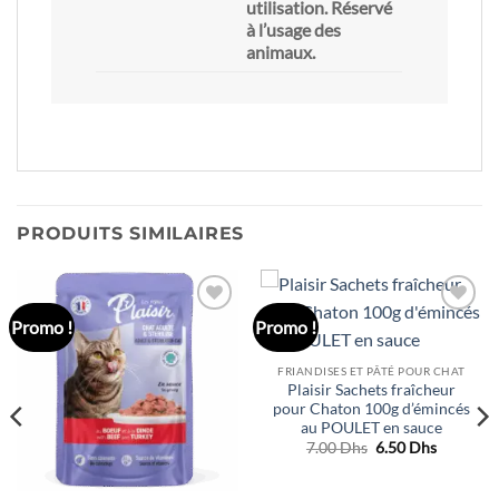
utilisation. Réservé
à l’usage des
animaux.
PRODUITS SIMILAIRES
Promo !
Promo !
Ajouter
Ajouter
à la liste
à la liste
de
de
souhaits
souhaits
FRIANDISES ET PÂTÉ POUR CHAT
Plaisir Sachets fraîcheur
pour Chaton 100g d’émincés
au POULET en sauce
Le
Le
7.00
Dhs
6.50
Dhs
prix
prix
initial
actuel
était :
est :