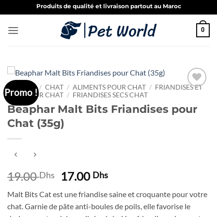
Passer
Produits de qualité et livraison partout au Maroc
au
contenu
0
ACCUEIL
/
CHAT
/
ALIMENTS POUR CHAT
/
FRIANDISES ET
Promo !
PÂTÉ POUR CHAT
/
FRIANDISES SECS CHAT
Ajouter
à la liste
Beaphar Malt Bits Friandises pour
de
Chat (35g)
souhaits
Le
Le
19.00
17.00
Dhs
Dhs
prix
prix
Malt Bits Cat est une friandise saine et croquante pour votre
initial
actuel
chat. Garnie de pâte anti-boules de poils, elle favorise le
était :
est :