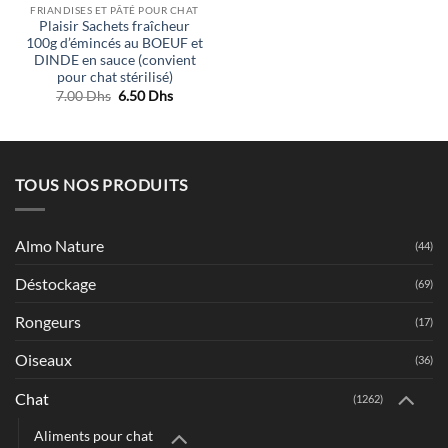
7.00 Dhs.
6.50 Dhs
FRIANDISES ET PÂTÉ POUR CHAT
Plaisir Sachets fraîcheur
100g d’émincés au BOEUF et
DINDE en sauce (convient
pour chat stérilisé)
Le
Le
7.00
Dhs
6.50
Dhs
prix
prix
initial
actuel
était :
est :
7.00 Dhs.
6.50 Dhs.
TOUS NOS PRODUITS
Almo Nature
(44)
Déstockage
(69)
Rongeurs
(17)
Oiseaux
(36)
Chat
(1262)
Aliments pour chat