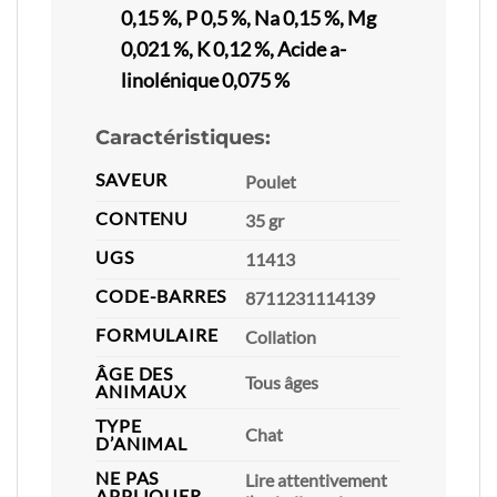
0,15 %, P 0,5 %, Na 0,15 %, Mg
0,021 %, K 0,12 %, Acide a-
linolénique 0,075 %
Caractéristiques:
SAVEUR
Poulet
CONTENU
35 gr
UGS
11413
CODE-BARRES
8711231114139
FORMULAIRE
Collation
ÂGE DES
Tous âges
ANIMAUX
TYPE
Chat
D’ANIMAL
NE PAS
Lire attentivement
APPLIQUER