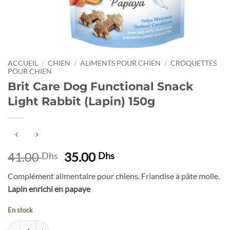
ACCUEIL
/
CHIEN
/
ALIMENTS POUR CHIEN
/
CROQUETTES
POUR CHIEN
Brit Care Dog Functional Snack
Light Rabbit (Lapin) 150g
Le
Le
41.00
35.00
Dhs
Dhs
prix
prix
Complément alimentaire pour chiens. Friandise à pâte molle.
initial
actuel
Lapin enrichi en papaye
était :
est :
41.00 Dhs.
35.00 Dhs.
En stock
quantité de Brit Care Dog Functional Snack Light Rabbit (Lapin) 150g