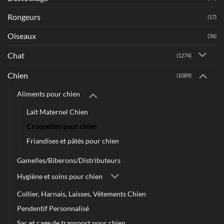
Rongeurs
(17)
Oiseaux
(36)
Chat
(1274)
Chien
(1089)
Aliments pour chien
Lait Maternel Chien
Croquettes pour chien
Friandises et pâtés pour chien
Gamelles/Biberons/Distributeurs
Hygiène et soins pour chien
Collier, Harnais, Laisses, Vêtements Chien
Pendentif Personnalisé
Sac et cage de transport pour chien