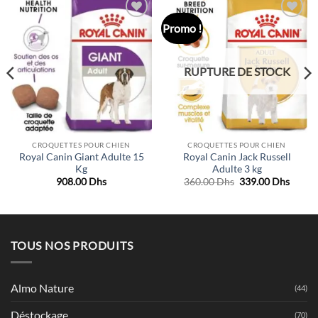
Promo !
Ajouter
Ajouter
à la liste
à la liste
de
de
souhaits
souhaits
RUPTURE DE STOCK
CROQUETTES POUR CHIEN
CROQUETTES POUR CHIEN
Royal Canin Giant Adulte 15
Royal Canin Jack Russell
Kg
Adulte 3 kg
Le
Le
908.00
Dhs
360.00
Dhs
339.00
Dhs
prix
prix
initial
actuel
était :
est :
360.00 Dhs.
339.00
TOUS NOS PRODUITS
Almo Nature
(44)
Déstockage
(70)