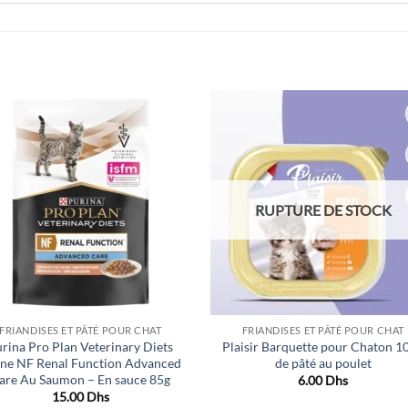
Ajouter
Ajou
à la liste
à la l
de
de
souhaits
souha
RUPTURE DE STOCK
FRIANDISES ET PÂTÉ POUR CHAT
FRIANDISES ET PÂTÉ POUR CHAT
rina Pro Plan Veterinary Diets
Plaisir Barquette pour Chaton 1
ine NF Renal Function Advanced
de pâté au poulet
are Au Saumon – En sauce 85g
6.00
Dhs
15.00
Dhs