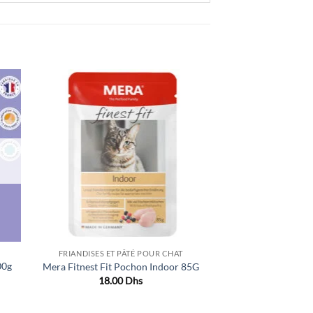
ter
Ajouter
iste
à la liste
de
its
souhaits
FRIANDISES ET PÂTÉ POUR CHAT
00g
Mera Fitnest Fit Pochon Indoor 85G
18.00
Dhs