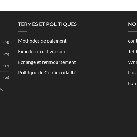
TERMES ET POLITIQUES
NO
Méthodes de paiement
con
(44)
Expédition et livraison
Tel:
(69)
Echange et remboursement
Wha
(17)
Politique de Confidentialité
Loca
(36)
Form