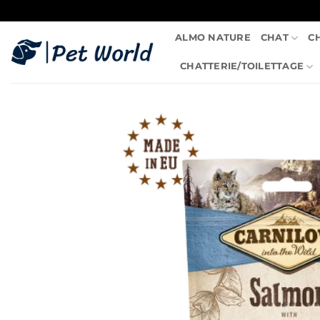
Passer
au
ALMO NATURE
CHAT
C
contenu
CHATTERIE/TOILETTAGE