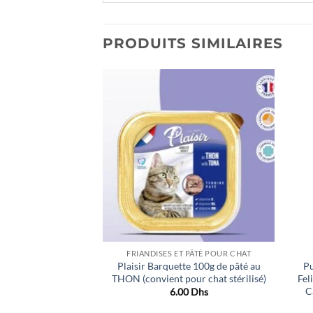
PRODUITS SIMILAIRES
Ajouter
Ajouter
à la liste
à la liste
de
de
souhaits
souhaits
 PÂTÉ POUR CHAT
FRIANDISES ET PÂTÉ POUR CHAT
ten Sauce – Sachet
Plaisir Barquette 100g de pâté au
Pu
ur chaton 85 G
THON (convient pour chat stérilisé)
Fel
C
00
Dhs
6.00
Dhs