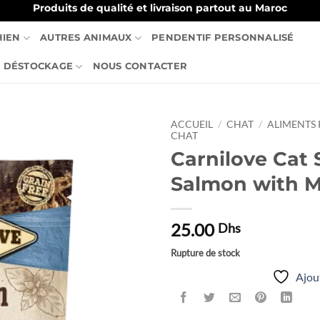
Produits de qualité et livraison partout au Maroc
HIEN
AUTRES ANIMAUX
PENDENTIF PERSONNALISÉ
DÉSTOCKAGE
NOUS CONTACTER
ACCUEIL
/
CHAT
/
ALIMENTS
CHAT
Carnilove Cat
Ajouter
à la liste
Salmon with M
de
souhaits
25.00
Dhs
Rupture de stock
Ajout