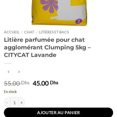
ACCUEIL
/
CHAT
/
LITIÈRES ET BACS
Litière parfumée pour chat
agglomérant Clumping 5kg –
CITYCAT Lavande
Le
Le
55.00
45.00
Dhs
Dhs
prix
prix
En stock
initial
actuel
quantité de Litière parfumée pour chat agglomérant Clumping 5kg - 
était :
est :
55.00 Dhs.
45.00 Dhs.
AJOUTER AU PANIER