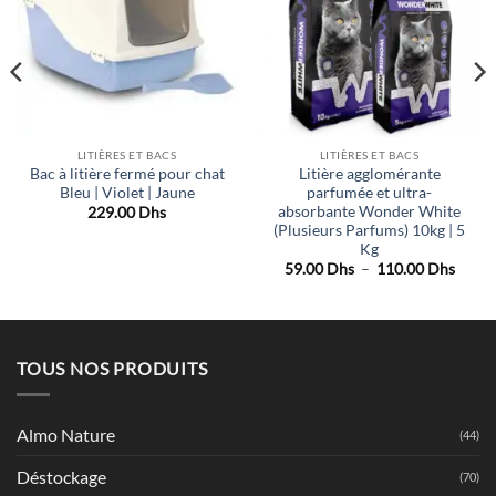
de
de
souhaits
souhaits
LITIÈRES ET BACS
LITIÈRES ET BACS
Bac à litière fermé pour chat
Litière agglomérante
Bleu | Violet | Jaune
parfumée et ultra-
absorbante Wonder White
229.00
Dhs
(Plusieurs Parfums) 10kg | 5
Kg
e
Plage
59.00
Dhs
–
110.00
Dhs
:
de
0 Dhs
prix :
59.00
00 Dhs
à
110.0
TOUS NOS PRODUITS
Almo Nature
(44)
Déstockage
(70)