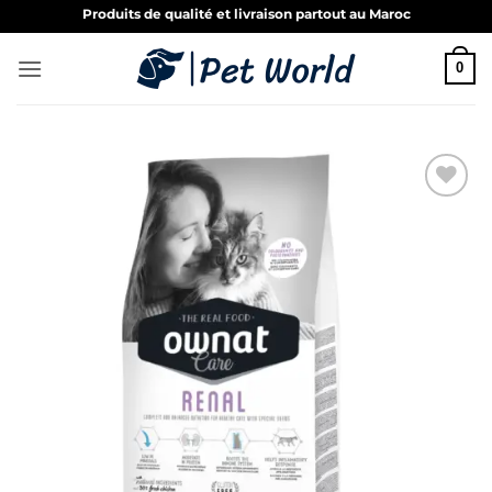
Passer
Produits de qualité et livraison partout au Maroc
au
contenu
0
Ajouter
à la liste
de
souhaits