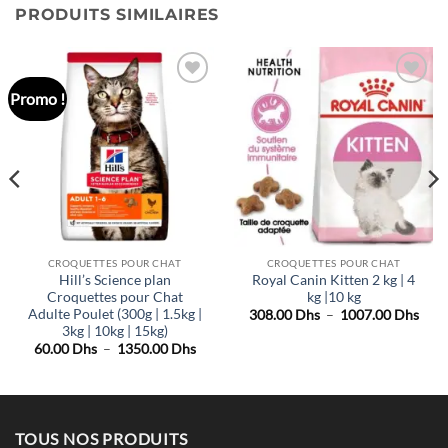
PRODUITS SIMILAIRES
Promo !
Ajouter
Ajouter
à la liste
à la liste
de
de
souhaits
souhaits
CROQUETTES POUR CHAT
CROQUETTES POUR CHAT
Hill’s Science plan
Royal Canin Kitten 2 kg | 4
Croquettes pour Chat
kg |10 kg
Adulte Poulet (300g | 1.5kg |
Plag
308.00
Dhs
–
1007.00
Dhs
de
3kg | 10kg | 15kg)
ge
prix 
Plage
60.00
Dhs
–
1350.00
Dhs
308.
 :
de
à
.00 Dhs
prix :
1007
60.00 Dhs
.00 Dhs
à
1350.00 Dhs
TOUS NOS PRODUITS