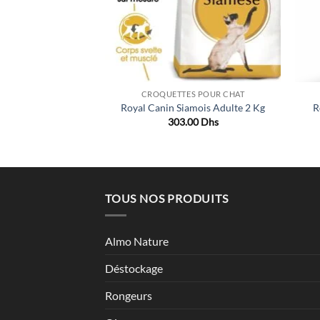
S POUR CHAT
CROQUETTES POUR CHAT
ten Sterilised 2kg
Royal Canin Siamois Adulte 2 Kg
R
00
Dhs
303.00
Dhs
TOUS NOS PRODUITS
Almo Nature
Déstockage
Rongeurs