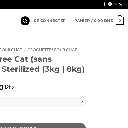
0
SE CONNECTER
PANIER /
0.00
DHS
 POUR CHAT
/
CROQUETTES POUR CHAT
ree Cat (sans
Sterilized (3kg | 8kg)
Plage
00
Dhs
de
prix :
285.00 Dhs
à
sans céréale) Prime Sterilized (3kg | 8kg)
535.00 Dhs