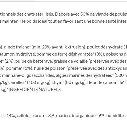
itionnels des chats stérilisés. Élaboré avec 50% de viande de poulet
 maintenir le poids idéal tout en favorisant une bonne santé intes
n), dinde fraîche* (min. 20% avant l’extrusion), poulet déshydraté 
), saumon hydrolysé, pomme de terre déshydratée* (3%), poissons 
* (2%), pulpe de betterave, graisse de volaille (préservée avec de
%), pomme* (1%), huile de poisson (préservée avec des antioxydant
et mannane-oligosaccharides, algues marines déshydratées* (500 
/kg), airelles* (100 mg/kg), thym* (80 mg/kg), fleur de camomille* 
 mg/kg).*INGRÉDIENTS NATURELS
s : 14%, cellulose brute : 3%, matière inorganique : 9%, humidité 