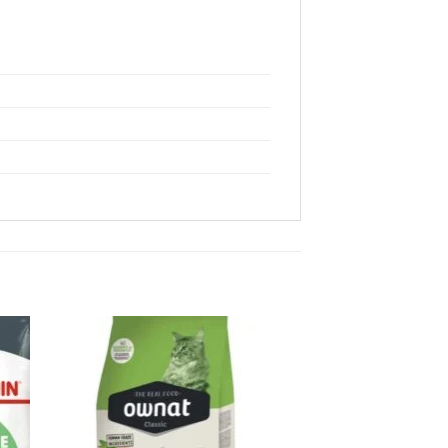
ter
Ajouter
iste
à la liste
de
its
souhaits