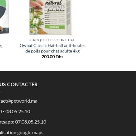
CROQUETTES POUR CHAT
Ownat Classic Hairball anti-boules
g
de poils pour chat adulte 4kg
200.00
Dhs
US CONTACTER
tact@petworld.ma
 07.08.05.25.10
tsapp: 07.08.05.25.10
lisation google maps