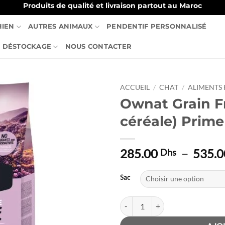
Produits de qualité et livraison partout au Maroc
HIEN
AUTRES ANIMAUX
PENDENTIF PERSONNALISÉ
DÉSTOCKAGE
NOUS CONTACTER
ACCUEIL
/
CHAT
/
ALIMENTS
Ownat Grain F
Ajouter
céréale) Prime 
à la liste
de
souhaits
285.00
–
535.
Dhs
Sac
quantité de Ownat Grain Free Cat (