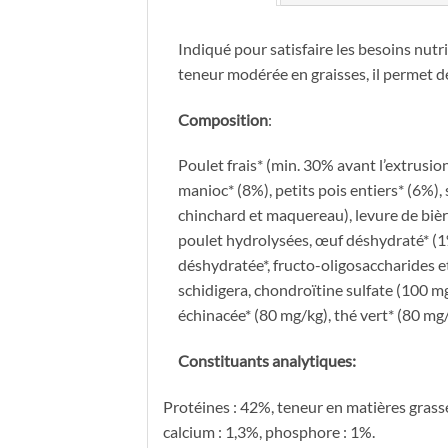
Indiqué pour satisfaire les besoins nutr
teneur modérée en graisses, il permet de
Composition
:
Poulet frais* (min. 30% avant l’extrusio
manioc* (8%), petits pois entiers* (6%
chinchard et maquereau), levure de bière
poulet hydrolysées, œuf déshydraté* (1
déshydratée*, fructo-oligosaccharides 
schidigera, chondroïtine sulfate (100 mg
échinacée* (80 mg/kg), thé vert* (80
Constituants analytiques:
Protéines : 42%, teneur en matières grasse
calcium : 1,3%, phosphore : 1%.