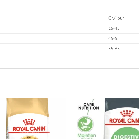
Gr./ jour
15-45
45-55
55-65
Ajouter
Ajou
à la liste
à la l
de
de
souhaits
souha