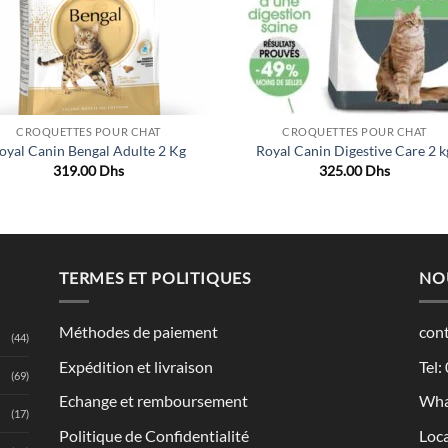
CROQUETTES POUR CHAT
CROQUETTES POUR CHAT
oyal Canin Bengal Adulte 2 Kg
Royal Canin Digestive Care 2 k
319.00
Dhs
325.00
Dhs
TERMES ET POLITIQUES
NO
Méthodes de paiement
con
(44)
Expédition et livraison
Tel:
(69)
Echange et remboursement
Wha
(17)
Politique de Confidentialité
Loca