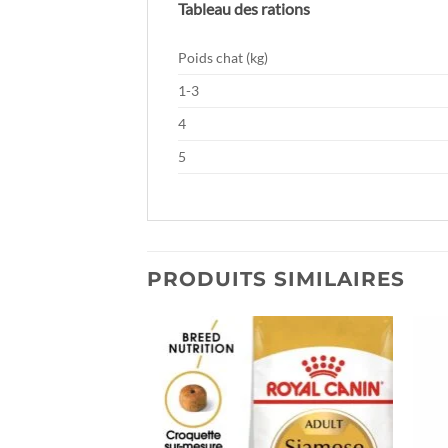
Tableau des rations
Poids chat (kg)
1-3
4
5
PRODUITS SIMILAIRES
Ajouter
Ajouter
à la liste
à la liste
de
de
souhaits
souhaits