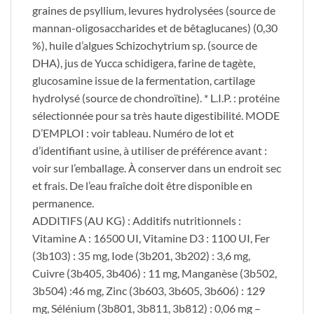
graines de psyllium, levures hydrolysées (source de
mannan-oligosaccharides et de bêtaglucanes) (0,30
%), huile d’algues Schizochytrium sp. (source de
DHA), jus de Yucca schidigera, farine de tagète,
glucosamine issue de la fermentation, cartilage
hydrolysé (source de chondroïtine). * L.I.P. : protéine
sélectionnée pour sa très haute digestibilité. MODE
D’EMPLOI : voir tableau. Numéro de lot et
d’identifiant usine, à utiliser de préférence avant :
voir sur l’emballage. À conserver dans un endroit sec
et frais. De l’eau fraîche doit être disponible en
permanence.
ADDITIFS (AU KG) : Additifs nutritionnels :
Vitamine A : 16500 UI, Vitamine D3 : 1100 UI, Fer
(3b103) : 35 mg, Iode (3b201, 3b202) : 3,6 mg,
Cuivre (3b405, 3b406) : 11 mg, Manganèse (3b502,
3b504) :46 mg, Zinc (3b603, 3b605, 3b606) : 129
mg, Sélénium (3b801, 3b811, 3b812) : 0,06 mg –