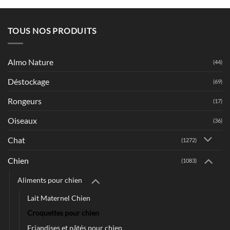
160.00 Dhs
à
535.00 Dhs
TOUS NOS PRODUITS
Almo Nature
(44)
Déstockage
(69)
Rongeurs
(17)
Oiseaux
(36)
Chat
(1272)
Chien
(1083)
Aliments pour chien
Lait Maternel Chien
Croquettes pour chien
Friandises et pâtés pour chien