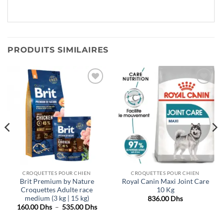
PRODUITS SIMILAIRES
Ajouter
Ajouter
à la liste
à la liste
de
de
souhaits
souhaits
CROQUETTES POUR CHIEN
CROQUETTES POUR CHIEN
Brit Premium by Nature
Royal Canin Maxi Joint Care
Croquettes Adulte race
10 Kg
medium (3 kg | 15 kg)
836.00
Dhs
Plage
160.00
Dhs
–
535.00
Dhs
de
prix :