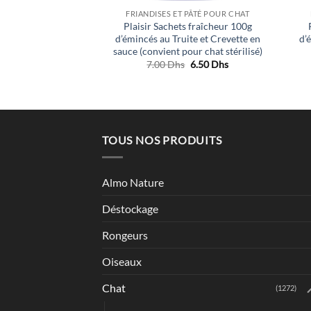
 PÂTÉ POUR CHAT
FRIANDISES ET PÂTÉ POUR CHAT
Plaisir Sachets fraîcheur 100g
 Pochon Indoor 85G
d’émincés au Truite et Crevette en
d’
00
Dhs
sauce (convient pour chat stérilisé)
Le
Le
7.00
Dhs
6.50
Dhs
prix
prix
initial
actuel
était :
est :
7.00 Dhs.
6.50 Dhs.
TOUS NOS PRODUITS
Almo Nature
Déstockage
Rongeurs
Oiseaux
Chat
(1272)