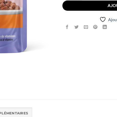
7.00 Dhs.
6.
AJO
Ajout
PLÉMENTAIRES