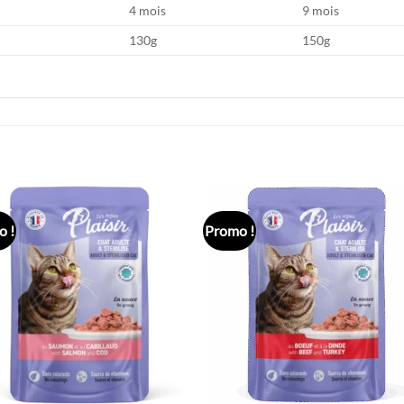
4 mois
9 mois
130g
150g
 !
Promo !
Ajouter
Ajou
à la liste
à la l
de
de
souhaits
souha