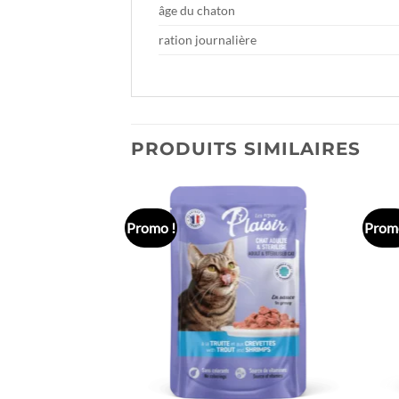
âge du chaton
ration journalière
PRODUITS SIMILAIRES
Promo !
Promo
Ajouter
Ajouter
à la liste
à la liste
de
de
souhaits
souhaits