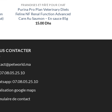
FRIANDISES ET PÂTÉ POUR CHAT
Purina Pro Plan Veterinary Diets
en
Feline NF Renal Function Advanced
sé)
Care Au Saumon – En sauce 85g
15.00
Dhs
l
Dhs.
US CONTACTER
tact@petworld.ma
 07.08.05.25.10
tsapp: 07.08.05.25.10
lisation google maps
ulaire de contact