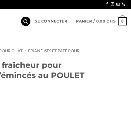
0
SE CONNECTER
PANIER /
0.00
DHS
 POUR CHAT
/
FRIANDISES ET PÂTÉ POUR
s fraîcheur pour
’émincés au POULET
ix
tuel
cheur pour Chaton 100g d'émincés au POULET en sauce
 :