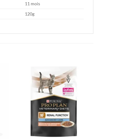
11 mois
120g
ter
Ajouter
iste
à la liste
de
its
souhaits