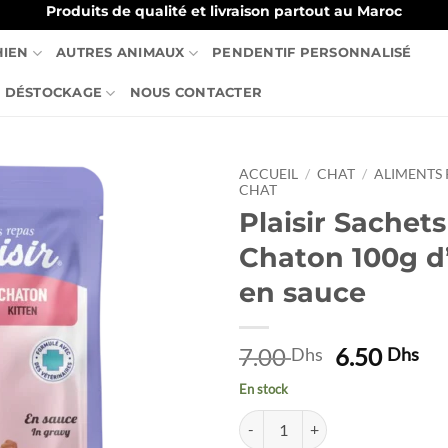
Produits de qualité et livraison partout au Maroc
HIEN
AUTRES ANIMAUX
PENDENTIF PERSONNALISÉ
DÉSTOCKAGE
NOUS CONTACTER
ACCUEIL
/
CHAT
/
ALIMENTS
CHAT
Plaisir Sachet
Ajouter
à la liste
Chaton 100g d
de
souhaits
en sauce
Le
Le
7.00
6.50
Dhs
Dhs
prix
pr
En stock
initial
ac
quantité de Plaisir Sachets fraî
était :
est