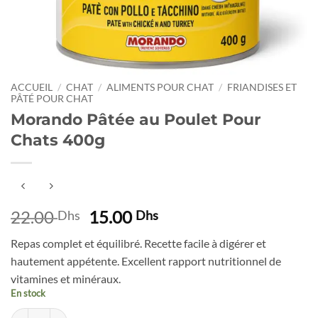
ACCUEIL
/
CHAT
/
ALIMENTS POUR CHAT
/
FRIANDISES ET
PÂTÉ POUR CHAT
Morando Pâtée au Poulet Pour
Chats 400g
Le
Le
22.00
15.00
Dhs
Dhs
prix
prix
Repas complet et équilibré. Recette facile à digérer et
initial
actuel
hautement appétente. Excellent rapport nutritionnel de
était :
est :
vitamines et minéraux.
22.00 Dhs.
15.00 Dhs.
En stock
quantité de Morando Pâtée au Poulet Pour Chats 400g