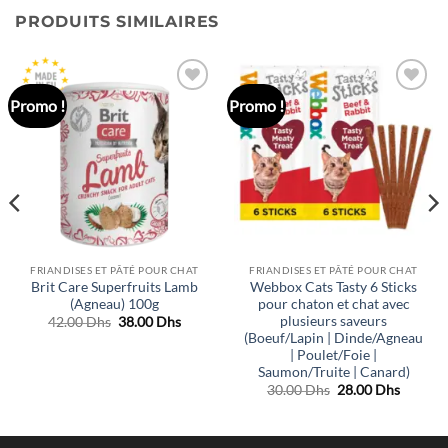
PRODUITS SIMILAIRES
Promo !
Promo !
Ajouter
Ajouter
à la liste
à la liste
de
de
souhaits
souhaits
FRIANDISES ET PÂTÉ POUR CHAT
FRIANDISES ET PÂTÉ POUR CHAT
Brit Care Superfruits Lamb
Webbox Cats Tasty 6 Sticks
(Agneau) 100g
pour chaton et chat avec
plusieurs saveurs
Le
Le
42.00
Dhs
38.00
Dhs
prix
prix
(Boeuf/Lapin | Dinde/Agneau
initial
actuel
| Poulet/Foie |
était :
est :
Saumon/Truite | Canard)
42.00 Dhs.
38.00 Dhs.
Le
Le
30.00
Dhs
28.00
Dhs
prix
prix
initial
actuel
était :
est :
30.00 Dhs.
28.00 D